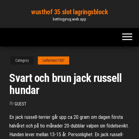
Skip
wusthof 35 slot lagringsblock
to
bettingyrug.web.app
the
content
Category
Leiferman1307
Svart och brun jack russell
hundar
By
GUEST
En jack russell-terrier går upp ca 20 gram om dagen första
halvåret och på tio månader 20-dubblar valpen sin födelsevikt.
Hunden lever mellan 13-15 år. Personlighet. En jack russell-