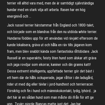
terrier vill alltid vara med, men de är samtidigt självständiga
hundar med en stark vilja att arbeta. Rasen har en hög
energinivå och …
Jack russel terrier härstammar från England och 1800-talet,
och började som en blandras från den nu utdöda white terrier.
Hundarna föddes upp för att användas vid rävjakt eftersom de
kunde lokalisera, gräva ut och hålla en räv tills jägaren kom
fram, men blev snabbt kända som fantastiska råttdödare. Jack
Russell är en superaktiv, feisty liten hund som älskar att gräva
och jaga rovdjur som ekorrar, kaniner och din granns katt!
Dessa extremt intelligenta, uppfattade terrier gör det bäst i
ett hem där de hålls ockuperade, jagar råttor i din ladugård,
rider ut med dig eller tävlar i jord-hundtest och terrierracer.
Försiktig och fin i hund och människokontakt, lydig, lyhörd… ja
det här är en sådan hund som man måste dö ifrån för att ge
upp.. Tyvärr gjorde Biancas matte just det. Jag har