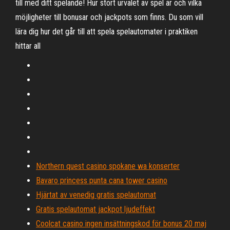
till med ditt spelande! Hur stort urvalet av spel är och vilka
möjligheter till bonusar och jackpots som finns. Du som vill
lära dig hur det går till att spela spelautomater i praktiken
hittar all
Northern quest casino spokane wa konserter
Bavaro princess punta cana tower casino
Hjärtat av venedig gratis spelautomat
Gratis spelautomat jackpot ljudeffekt
Coolcat casino ingen insättningskod för bonus 20 maj