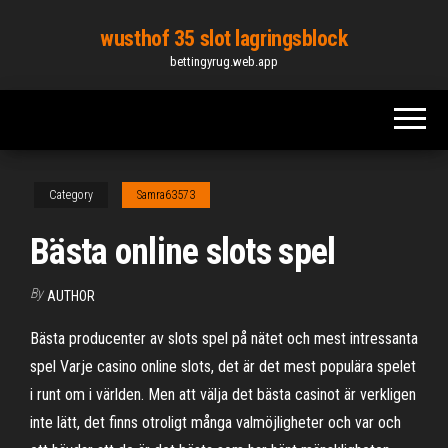
Skip
wusthof 35 slot lagringsblock
to
bettingyrug.web.app
the
content
Category
Samra63573
Bästa online slots spel
By
AUTHOR
Bästa producenter av slots spel på nätet och mest intressanta
spel Varje casino online slots, det är det mest populära spelet
i runt om i världen. Men att välja det bästa casinot är verkligen
inte lätt, det finns otroligt många valmöjligheter och var och