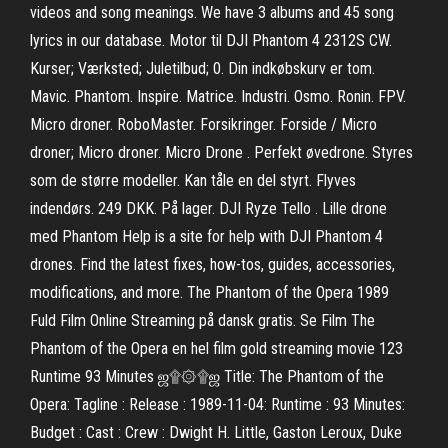
videos and song meanings. We have 3 albums and 45 song
lyrics in our database. Motor til DJI Phantom 4 2312S CW.
Kurser; Værksted; Juletilbud; 0. Din indkøbskurv er tom.
Mavic. Phantom. Inspire. Matrice. Industri. Osmo. Ronin. FPV.
Micro droner. RoboMaster. Forsikringer. Forside / Micro
droner; Micro droner. Micro Drone . Perfekt øvedrone. Styres
som de større modeller. Kan tåle en del styrt. Flyves
indendørs. 249 DKK. På lager. DJI Ryze Tello . Lille drone
med Phantom Help is a site for help with DJI Phantom 4
drones. Find the latest fixes, how-tos, guides, accessories,
modifications, and more. The Phantom of the Opera 1989
Fuld Film Online Streaming på dansk gratis. Se Film The
Phantom of the Opera en hel film gold streaming movie 123
Runtime 93 Minutes ஜ۩۞۩ஜ Title: The Phantom of the
Opera: Tagline : Release : 1989-11-04: Runtime : 93 Minutes:
Budget : Cast : Crew : Dwight H. Little, Gaston Leroux, Duke