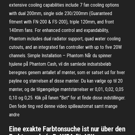
extensive cooling capabilities include 7 fan cooling options
with dual 200mm, single side 230/200mm (Guaranteed
fitment with FN-200 & FS-200), triple 120mm, and front
140mm fans. For enhanced control and expandability,
Phantom includes dual radiator support, quad water cooling
cutouts, and an integrated fan controller with up to five 20W
channels. Simple Installation – Phantom Når du spinner
hjulene på Phantom Cash, vil din samlede indsatsbeløb
beregnes genem antallet af mønter, som er satset ud for hver
payline og størrelsen af disse mønter. Du kan vælge op til 20
mønter, og de tilgængelige møntstørrelser er 0,01, 0,02, 0,05
0,10 og 0,25. Klik på fanen "Bet" for at finde disse indstillinger.
Den fede ting ved denne video spilleautomat samt mange
andre
Eine exakte Farbtonsuche ist nur über den