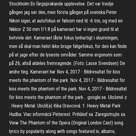
Stockholm.En färgsprakande upplevelse. Det var tredje
gången jag ser den, men första gången på svenska.Peter
Nikon siger, at autofokus er følsom ned til -6 trin, og med en
Nikkor Z 50 mm f/1.8 på kameraet har vi ingen grund til at
betvivle det. Kameraet låste fokus lynhurtigt i skumringen,
men så skal man helst ikke bruge følgefokus, for den kan finde
på at jage efter de lyseste områder. Samme ergonomi som
på Z6, altså aldeles fremragende. (Foto: Lasse Svendsen) De
andre ting. Kameraet har Nov 4, 2017 - Bildresultat för kiss
meets the phantom of the park. Nov 4, 2017 - Bildresultat för
kiss meets the phantom of the park. Nov 4, 2017 - Bildresultat
för kiss meets the phantom of the park .. google.se. Uložené z
. Heavy Metal. Uložil(a) Kika Oravcová. 1. Heavy Metal Park
Hudba. Viac informácií Pinterest. Prihlásiť sa. Zaregistrujte sa
View The Phantom of the Opera (Original London Cast) song
lyrics by popularity along with songs featured in, albums,