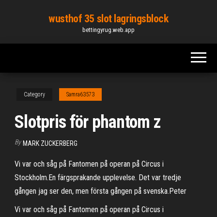
Skip
wusthof 35 slot lagringsblock
to
bettingyrug.web.app
the
content
Category
Samra63573
Slotpris för phantom z
By
MARK ZUCKERBERG
Vi var och såg på Fantomen på operan på Circus i
Stockholm.En färgsprakande upplevelse. Det var tredje
gången jag ser den, men första gången på svenska.Peter
Vi var och såg på Fantomen på operan på Circus i