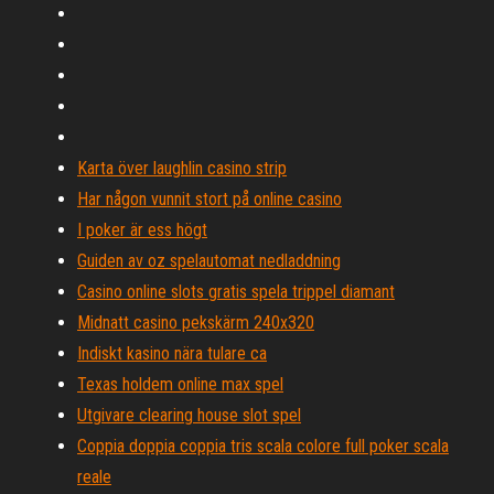
Karta över laughlin casino strip
Har någon vunnit stort på online casino
I poker är ess högt
Guiden av oz spelautomat nedladdning
Casino online slots gratis spela trippel diamant
Midnatt casino pekskärm 240x320
Indiskt kasino nära tulare ca
Texas holdem online max spel
Utgivare clearing house slot spel
Coppia doppia coppia tris scala colore full poker scala
reale